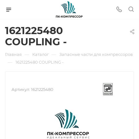
1621225480
COUPLING -
—
—
Главная
Каталог
Запасные части для компрессоров
—
1621225480 COUPLING -
Артикул:
1621225480