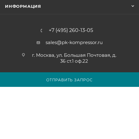
ИНФОРМАЦИЯ
+7 (495) 260-13-05
sales@pk-kompressor.ru
г. Москва, ул. Большая Почтовая, д.
36 ст.1 оф.22
ОТПРАВИТЬ ЗАПРОС
2007 - 2026 © ООО «ПК-КОМПРЕССОР»
Обращаем ваше внимание на то, что вся представленная на
сайте pk-kompressor.ru информация носит исключительно
информационный характер и ни при каких условиях не
является публичной офертой определяемой положениями