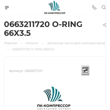
0663211720 O-RING
66X3.5
—
—
Главная
Каталог
Запасные части для компрессоров
—
0663211720 O-RING 66X3.5
Артикул:
0663211720