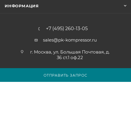
ИНФОРМАЦИЯ
+7 (495) 260-13-05
sales@pk-kompressor.ru
г. Москва, ул. Большая Почтовая, д.
36 ст.1 оф.22
ОТПРАВИТЬ ЗАПРОС
2007 - 2026 © ООО «ПК-КОМПРЕССОР»
Обращаем ваше внимание на то, что вся представленная на
сайте pk-kompressor.ru информация носит исключительно
информационный характер и ни при каких условиях не
является публичной офертой определяемой положениями