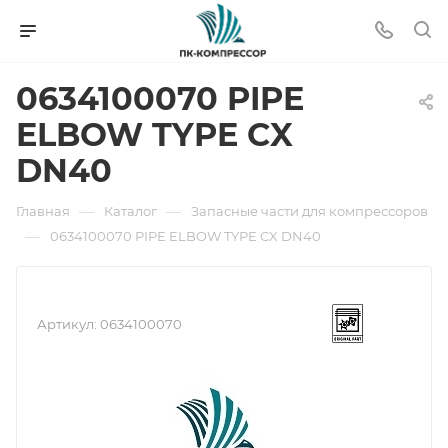
0634100070 PIPE
ELBOW TYPE CX
DN40
—
—
Главная
Каталог
Запасные части для компрессоров
—
0634100070 PIPE ELBOW TYPE CX DN40
Артикул:
0634100070