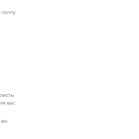
 почту
алисты
ля вас
 вы
кве,