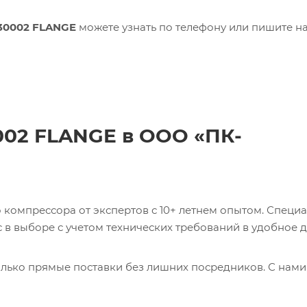
30002 FLANGE
можете узнать по телефону или пишите на
002 FLANGE в ООО «ПК-
компрессора от экспертов с 10+ летнем опытом. Специ
в выборе с учетом технических требований в удобное д
лько прямые поставки без лишних посредников. С нами
ь 0017231275 CABLE Кабель с доставкой со склада в Мос