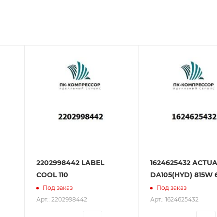
зования оборудования. ООО «ПК-Компрессор» - надежны
 зарекомендовали себя как ответственного и надежного
2202998442 LABEL
1624625432 ACTU
COOL 110
DA105(HYD) 815W 6
Под заказ
Под заказ
Арт.: 2202998442
Арт.: 1624625432