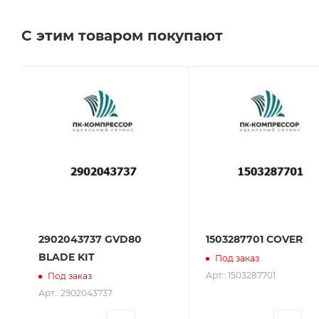
Челябинске, Самаре и Тольятти.
С этим товаром покупают
Сервисное обслуживание на всех этапах исполь
поставщик. Мы работаем на рынке более 14 лет и
2902043737 GVD80
1503287701 COVER
BLADE KIT
Под заказ
Арт.: 1503287701
Под заказ
Арт.: 2902043737