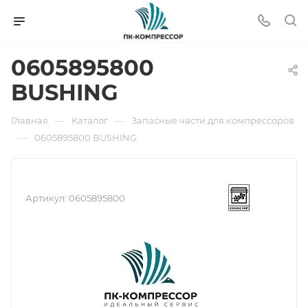
0605895800
BUSHING
—
—
Главная
Каталог
Запасные части для компрессоров
—
0605895800 BUSHING
Артикул:
0605895800