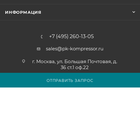
ИНФОРМАЦИЯ
+7 (495) 260-13-05
sales@pk-kompressor.ru
г. Москва, ул. Большая Почтовая, д.
36 ст.1 оф.22
ОТПРАВИТЬ ЗАПРОС
2007 - 2026 © ООО «ПК-КОМПРЕССОР»
Обращаем ваше внимание на то, что вся представленная на
сайте pk-kompressor.ru информация носит исключительно
информационный характер и ни при каких условиях не