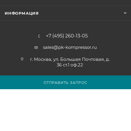
ИНФОРМАЦИЯ
+7 (495) 260-13-05
sales@pk-kompressor.ru
г. Москва, ул. Большая Почтовая, д.
36 ст.1 оф.22
ОТПРАВИТЬ ЗАПРОС
2007 - 2026 © ООО «ПК-КОМПРЕССОР»
Обращаем ваше внимание на то, что вся представленная на
сайте pk-kompressor.ru информация носит исключительно
информационный характер и ни при каких условиях не