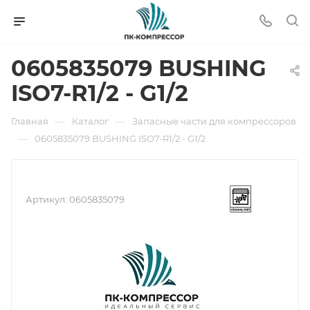
0605835079 BUSHING
ISO7-R1/2 - G1/2
—
—
Главная
Каталог
Запасные части для компрессоров
—
0605835079 BUSHING ISO7-R1/2 - G1/2
Артикул:
0605835079