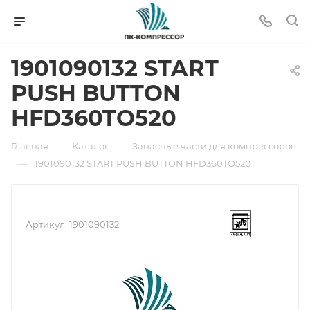
1901090132 START
PUSH BUTTON
HFD360TO520
—
—
Главная
Каталог
Запасные части для компрессоров
—
1901090132 START PUSH BUTTON HFD360TO520
Артикул:
1901090132