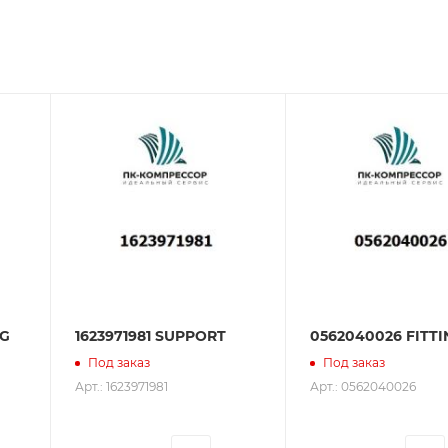
зования оборудования. ООО «ПК-Компрессор» - надежны
 зарекомендовали себя как ответственного и надежного
NG
1623971981 SUPPORT
0562040026 FITTI
Под заказ
Под заказ
Арт.: 1623971981
Арт.: 0562040026