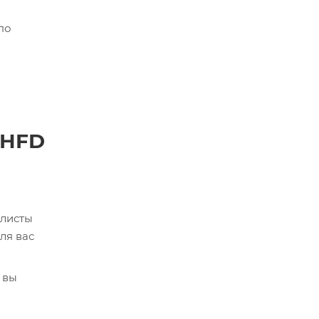
по
 HFD
алисты
ля вас
 вы
кве,