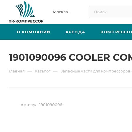
Москва
О КОМПАНИИ
АРЕНДА
КОМПРЕССО
1901090096 COOLER CO
—
—
Главная
Каталог
Запасные части для компрессоров
Артикул:
1901090096