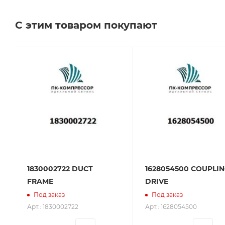
Челябинске, Самаре и Тольятти.
С этим товаром покупают
Сервисное обслуживание на всех этапах исполь
поставщик. Мы работаем на рынке более 14 лет и
1830002722 DUCT
1628054500 COUPLI
FRAME
DRIVE
Под заказ
Под заказ
Арт.: 1830002722
Арт.: 1628054500