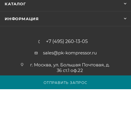
КАТАЛОГ
ИНФОРМАЦИЯ
+7 (495) 260-13-05
sales@pk-kompressor.ru
г. Москва, ул. Большая Почтовая, д.
36 ст.1 оф.22
ОТПРАВИТЬ ЗАПРОС
2007 - 2026 © ООО «ПК-КОМПРЕССОР»
Обращаем ваше внимание на то, что вся представленная на
сайте pk-kompressor.ru информация носит исключительно