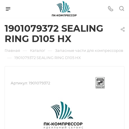
1901079372 SEALING
RING D105 HX
—
—
Главная
Каталог
Запасные части для компрессоров
—
1901079372 SEALING RING D105 HX
Артикул:
1901079372