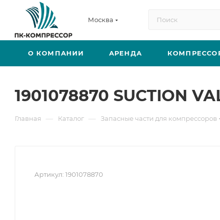
Москва
О КОМПАНИИ
АРЕНДА
КОМПРЕССО
1901078870 SUCTION VA
—
—
Главная
Каталог
Запасные части для компрессоров
Артикул:
1901078870