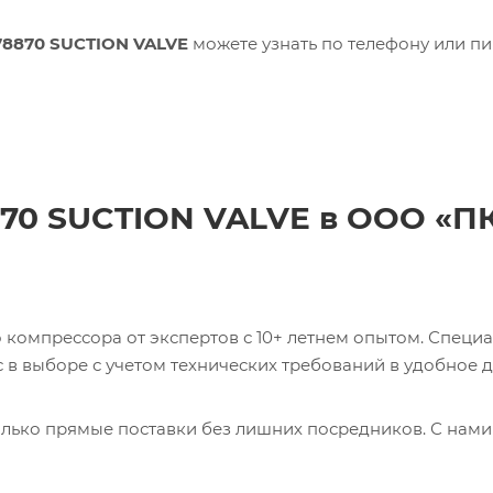
78870 SUCTION VALVE
можете узнать по телефону или п
870 SUCTION VALVE в ООО «П
компрессора от экспертов с 10+ летнем опытом. Специ
в выборе с учетом технических требований в удобное д
лько прямые поставки без лишних посредников. С нами
ь 0017231275 CABLE Кабель с доставкой со склада в Мос