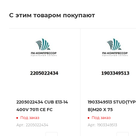
Челябинске, Самаре и Тольятти.
С этим товаром покупают
Сервисное обслуживание на всех этапах исполь
поставщик. Мы работаем на рынке более 14 лет и
2205022434 CUB E13-14
1903349513 STUD(TYP
400V 7011 CE FC
B)M20 X 75
Под заказ
Под заказ
Арт.: 2205022434
Арт.: 1903349513