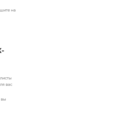
ишите на
К-
алисты
ля вас
 вы
кве,