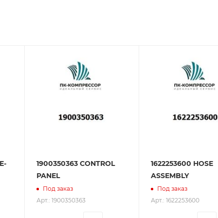
зования оборудования. ООО «ПК-Компрессор» - надежны
 зарекомендовали себя как ответственного и надежного
E-
1900350363 CONTROL
1622253600 HOSE
PANEL
ASSEMBLY
Под заказ
Под заказ
Арт.: 1900350363
Арт.: 1622253600