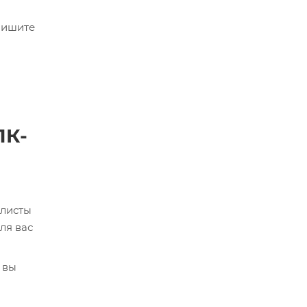
пишите
ПК-
алисты
ля вас
 вы
кве,