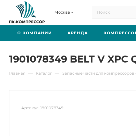
Москва
О КОМПАНИИ
АРЕНДА
КОМПРЕССО
1901078349 BELT V XPC 
—
—
Главная
Каталог
Запасные части для компрессоров
Артикул:
1901078349