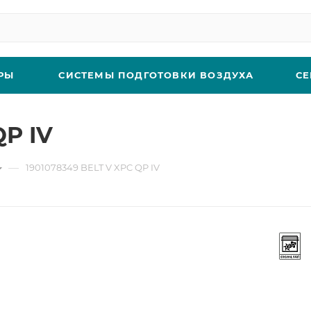
РЫ
СИСТЕМЫ ПОДГОТОВКИ ВОЗДУХА
СЕ
QP IV
—
1901078349 BELT V XPC QP IV