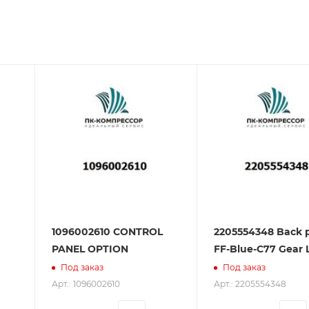
зования оборудования. ООО «ПК-Компрессор» - надежны
 зарекомендовали себя как ответственного и надежного
1096002610 CONTROL
2205554348 Back 
PANEL OPTION
FF-Blue-C77 Gear 
Под заказ
Под заказ
Арт.: 1096002610
Арт.: 2205554348