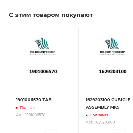
Челябинске, Самаре и Тольятти.
С этим товаром покупают
Сервисное обслуживание на всех этапах исполь
поставщик. Мы работаем на рынке более 14 лет и
1901006570 TAB
1629203100 CUBICLE
ASSEMBLY MK5
Под заказ
Арт.: 1901006570
Под заказ
Арт.: 1629203100