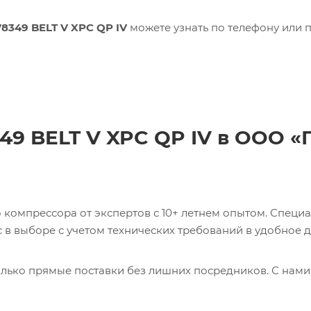
78349 BELT V XPC QP IV
можете узнать по телефону или 
49 BELT V XPC QP IV в ООО «
компрессора от экспертов с 10+ летнем опытом. Специ
в выборе с учетом технических требований в удобное д
лько прямые поставки без лишних посредников. С нами
ь 0017231275 CABLE Кабель с доставкой со склада в Мос