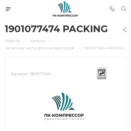
1901077474 PACKING
—
—
Главная
Каталог
—
Запасные части для компрессоров
1901077474 PACKING
Артикул:
1901077474