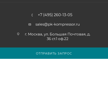
+7 (495) 260-13-05
sales@pk-kompressor.ru
г. Москва, ул. Большая Почтовая, д.
36 ст.1 оф.22
ОТПРАВИТЬ ЗАПРОС
2007 - 2026 © ООО «ПК-КОМПРЕССОР»
Обращаем ваше внимание на то, что вся представленная на
сайте pk-kompressor.ru информация носит исключительно
информационный характер и ни при каких условиях не
является публичной офертой определяемой положениями
Статьи 437(2) Гражданского кодекса Российской Федерации.