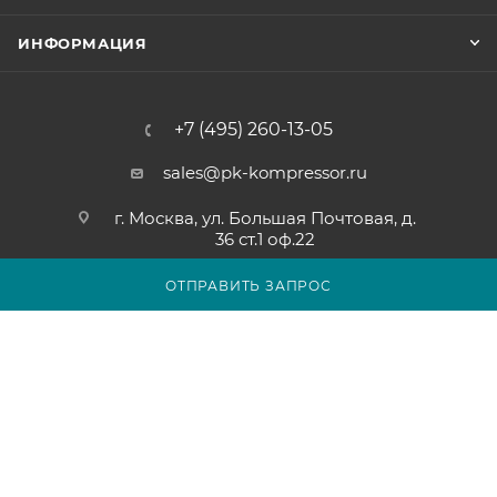
ИНФОРМАЦИЯ
+7 (495) 260-13-05
sales@pk-kompressor.ru
г. Москва, ул. Большая Почтовая, д.
36 ст.1 оф.22
ОТПРАВИТЬ ЗАПРОС
2007 - 2026 © ООО «ПК-КОМПРЕССОР»
Обращаем ваше внимание на то, что вся представленная на
сайте pk-kompressor.ru информация носит исключительно
информационный характер и ни при каких условиях не