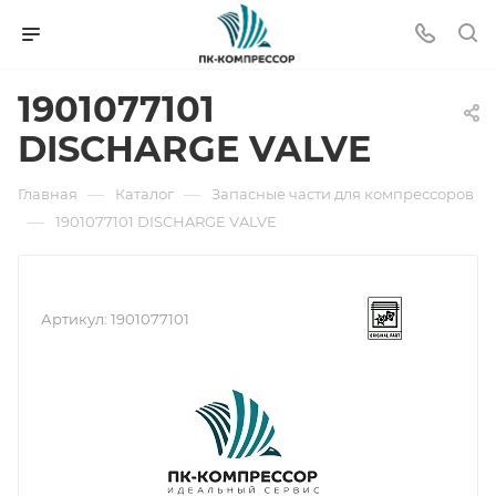
1901077101
DISCHARGE VALVE
—
—
Главная
Каталог
Запасные части для компрессоров
—
1901077101 DISCHARGE VALVE
Артикул:
1901077101