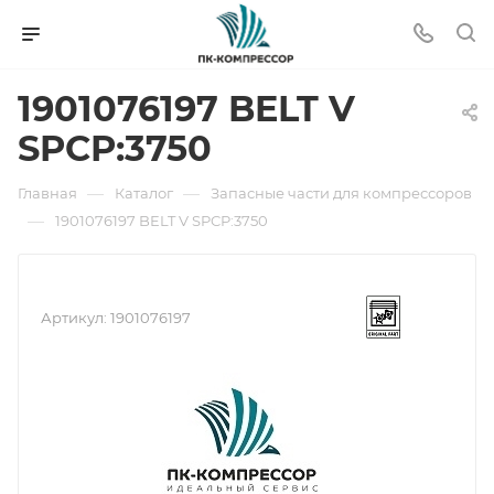
1901076197 BELT V
SPCP:3750
—
—
Главная
Каталог
Запасные части для компрессоров
—
1901076197 BELT V SPCP:3750
Артикул:
1901076197