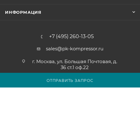
ИНФОРМАЦИЯ
+7 (495) 260-13-05
sales@pk-kompressor.ru
г. Москва, ул. Большая Почтовая, д.
36 ст.1 оф.22
ОТПРАВИТЬ ЗАПРОС
2007 - 2026 © ООО «ПК-КОМПРЕССОР»
Обращаем ваше внимание на то, что вся представленная на
сайте pk-kompressor.ru информация носит исключительно
информационный характер и ни при каких условиях не