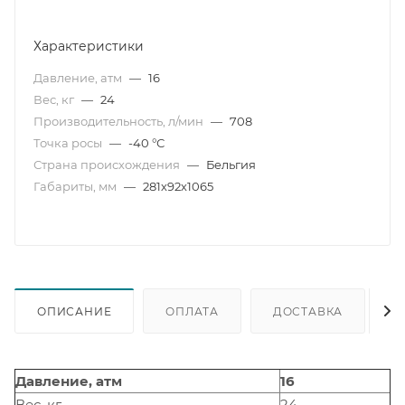
Характеристики
Давление, атм
—
16
Вес, кг
—
24
Производительность, л/мин
—
708
Точка росы
—
-40 °С
Страна происхождения
—
Бельгия
Габариты, мм
—
281х92х1065
ОПИСАНИЕ
ОПЛАТА
ДОСТАВКА
Давление, атм
16
Вес, кг
24