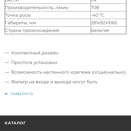
Производительность, л/мин
708
Точка росы
-40 °С
Габариты, мм
281х92х1065
Страна происхождения
Бельгия
Компактный дизайн
Простота установки
Возможность настенного крепежа (опционально)
Фильтр на входе и выходе могут быть
смонтировать напрямую к осушителю
Алюминиевое исполнение позволяет
предотвратить коррозию
Каждая башня оснащена высокоэффективным
глушителем для тихой работы
КАТАЛОГ