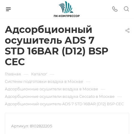
Адсорбционный
осушитель ADS 7
STD 16BAR (D12) BSP
CEC
—
—
Главная
Каталог
—
Системы подготовки воздуха в Москве
—
Адсорбционные осушители воздуха в Москве
—
Адсорбционные осушители воздуха Ceccato в Москве
Адсорбционный осушитель ADS 7 STD 16BAR (D12) BSP CEC
Артикул:
8102822205