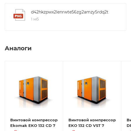
d42hkzpwx2lenrwte56zg2amzy5rdq2t
1 мб
Аналоги
Винтовой компрессор
Винтовой компрессор
В
Ekomak EKO 132 CD 7
EKO 132 CD VST 7
D